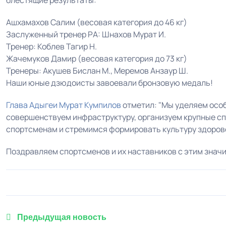
блестящие результаты:
Ашхамахов Салим (весовая категория до 46 кг)
Заслуженный тренер РА: Шнахов Мурат И.
Тренер: Коблев Тагир Н.
Жачемуков Дамир (весовая категория до 73 кг)
Тренеры: Акушев Бислан М., Меремов Анзаур Ш.
Наши юные дзюдоисты завоевали бронзовую медаль!
Глава Адыгеи
Мурат Кумпилов
отметил: "Мы уделяем осо
совершенствуем инфраструктуру, организуем крупные с
спортсменам и стремимся формировать культуру здорово
Поздравляем спортсменов и их наставников с этим знач
Предыдущая новость