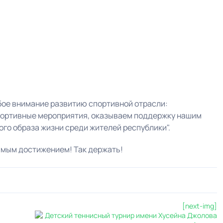
бое внимание развитию спортивной отрасли:
портивные мероприятия, оказываем поддержку нашим
го образа жизни среди жителей республики".
имым достижением! Так держать!
0
1
2
3
4
5
[next-img]