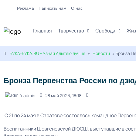
Реклама
Написать нам
О нас
Главная
Творчество
Свобода
Жиз
БУКА-БУКА.RU - Узнай Адыгею лучше
»
Новости
» Бронза Пе
Бронза Первенства России по дзю
admin
28 май 2026, 18:18
С 21 по 24 мая в Саратове состоялось командное Первенс
Воспитанники Шовгеновской ДЮСШ, выступавшие в соста