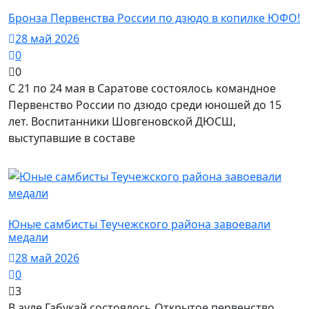
Новости
Бронза Первенства России по дзюдо в копилке ЮФО!
28 май 2026
0
0
С 21 по 24 мая в Саратове состоялось командное
Первенство России по дзюдо среди юношей до 15
лет. Воспитанники Шовгеновской ДЮСШ,
выступавшие в составе
Новости
Юные самбисты Теучежского района завоевали
медали
28 май 2026
0
3
В ауле Габукай состоялось Открытое первенство