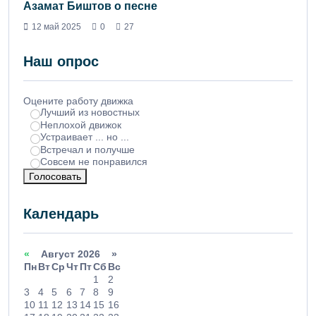
Азамат Биштов о песне
12 май 2025
0
27
Наш опрос
Оцените работу движка
Лучший из новостных
Неплохой движок
Устраивает ... но ...
Встречал и получше
Совсем не понравился
Голосовать
Календарь
«
Август 2026 »
Пн
Вт
Ср
Чт
Пт
Сб
Вс
1
2
3
4
5
6
7
8
9
10
11
12
13
14
15
16