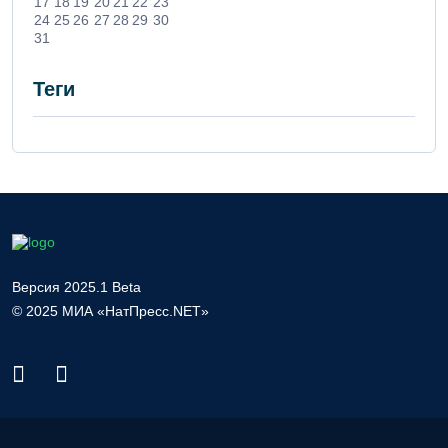
17
18
19
20
21
22
23
24
25
26
27
28
29
30
31
Теги
Версия 2025.1 Beta
© 2025 МИА «НатПресс.NET»