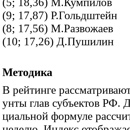
(5; 18,36) М.Кумпилов
(9; 17,87) Р.Гольдштейн
(8; 17,56) М.Развожаев
(10; 17,26) Д.Пушилин
Ме­то­ди­ка
В рей­тин­ге рас­смат­ри­ва­ю
ун­ты глав субъ­ек­тов РФ. Д
ци­аль­ной фор­му­ле рас­счи­т
неде­лю. Ин­декс отоб­ра­жа­е