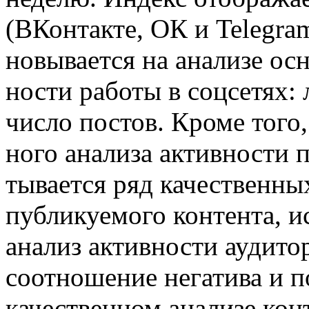
(ВКон­так­те, ОК и Telegram)
но­вы­ва­ет­ся на ана­ли­зе ос­
но­сти ра­бо­ты в соц­се­тях: 
чис­ло по­стов. Кро­ме того, 
но­го ана­ли­за ак­тив­но­сти
ты­ва­ет­ся ряд ка­че­ствен­ных
пуб­ли­ку­е­мо­го кон­тен­та, 
ана­лиз ак­тив­но­сти ауди­то­
со­от­но­ше­ние нега­ти­ва и п
ка­че­ствен­ном ана­ли­зе кон­