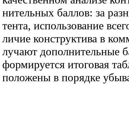
ни­тель­ных бал­лов: за раз­но
тен­та, ис­поль­зо­ва­ние все­
ли­чие кон­струк­ти­ва в ком­м
лу­ча­ют до­пол­ни­тель­ные б
фор­ми­ру­ет­ся ито­го­вая таб
по­ло­же­ны в по­ряд­ке убы­ва­