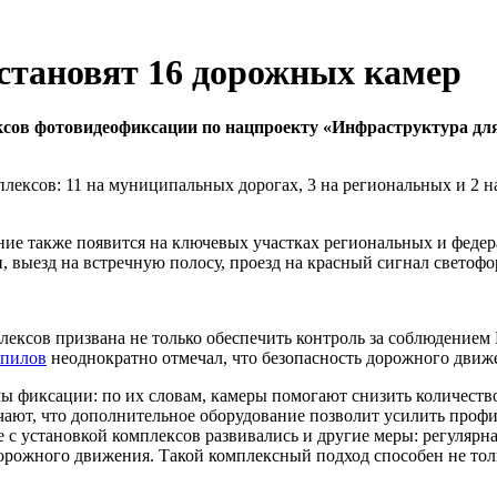
установят 16 дорожных камер
ксов фотовидеофиксации по
нацпроекту «Инфраструктура дл
плексов: 11 на муниципальных дорогах, 3 на региональных и 2 
ние также появится на ключевых участках региональных и федер
выезд на встречную полосу, проезд на красный сигнал светофо
лексов призвана не только обеспечить контроль за соблюдением
пилов
неоднократно отмечал, что безопасность дорожного движе
 фиксации: по их словам, камеры помогают снизить количество
ают, что дополнительное оборудование позволит усилить проф
 с установкой комплексов развивались и другие меры: регулярн
орожного движения. Такой комплексный подход способен не толь